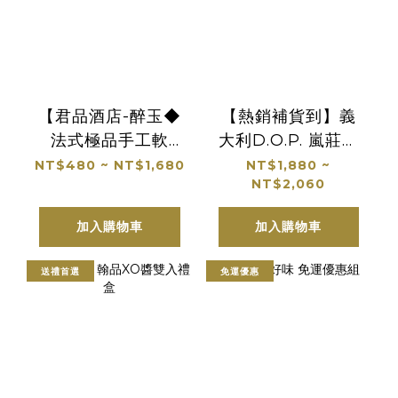
【君品酒店-醉玉◆
【熱銷補貨到】義
法式極品手工軟
大利D.O.P. 嵐莊特
糖】七夕情人節限
級初榨橄欖油
NT$480 ~ NT$1,680
NT$1,880 ~
NT$2,060
定
加入購物車
加入購物車
送禮首選
免運優惠