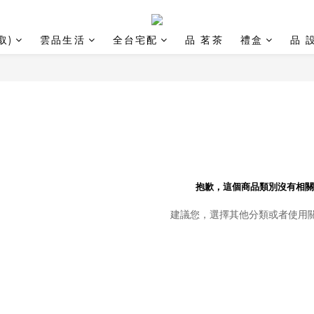
取)
雲品生活
全台宅配
品 茗茶
禮盒
品 
抱歉，這個商品類別沒有相關
建議您，選擇其他分類或者使用