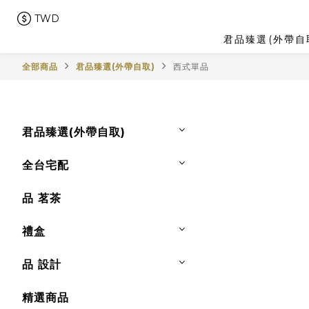
TWD
君品臻選(外帶自
全部商品
君品臻選(外帶自取)
西式單品
君品臻選(外帶自取)
全台宅配
品 茗茶
禮盒
品 設計
精選商品